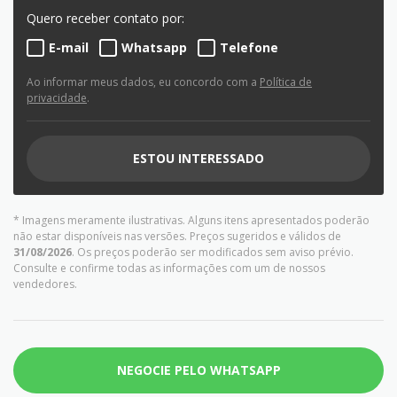
Quero receber contato por:
E-mail
Whatsapp
Telefone
Ao informar meus dados, eu concordo com a
Política de
privacidade
.
ESTOU INTERESSADO
* Imagens meramente ilustrativas. Alguns itens apresentados poderão
não estar disponíveis nas versões. Preços sugeridos e válidos de
31/08/2026
. Os preços poderão ser modificados sem aviso prévio.
Consulte e confirme todas as informações com um de nossos
vendedores.
NEGOCIE PELO WHATSAPP