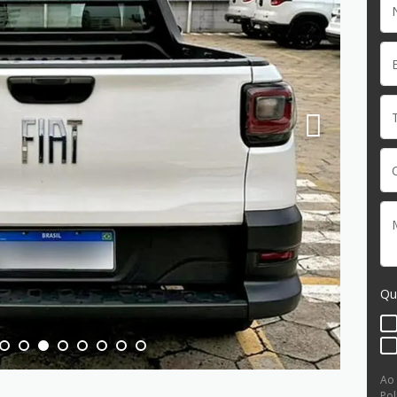
Qu
Ao
Pol