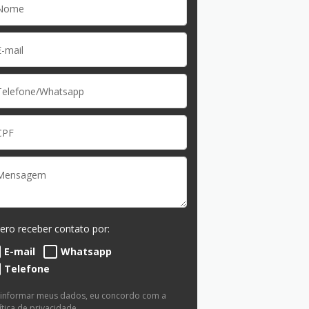
ero receber contato por:
E-mail
Whatsapp
Telefone
 informar meus dados, eu concordo com a
ítica de privacidade
.