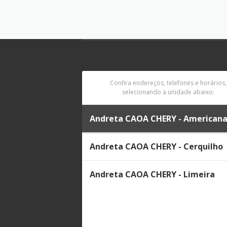
Confira endereços, telefones e horários,
selecionando a unidade abaixo:
Andreta CAOA CHERY - American
Andreta CAOA CHERY - Cerquilho
Andreta CAOA CHERY - Limeira