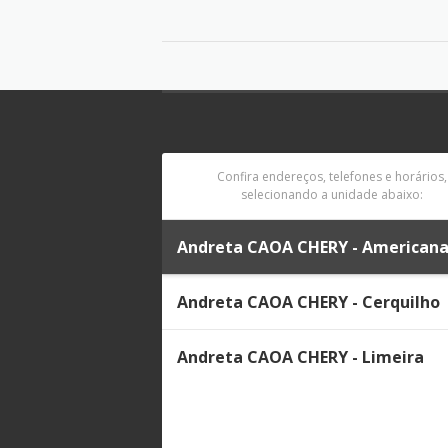
Confira endereços, telefones e horários,
selecionando a unidade abaixo:
Andreta CAOA CHERY - American
Andreta CAOA CHERY - Cerquilho
Andreta CAOA CHERY - Limeira