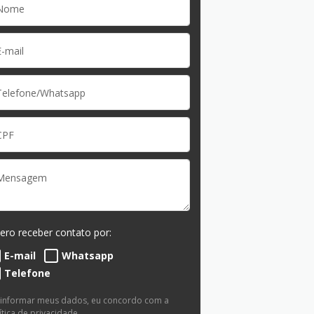
ero receber contato por:
E-mail
Whatsapp
Telefone
 informar meus dados, eu concordo com a
ítica de privacidade
.