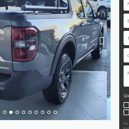
Qu
Ao
Pol