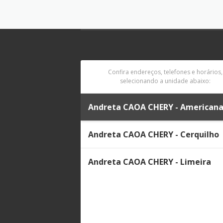
Confira endereços, telefones e horários,
selecionando a unidade abaixo:
Andreta CAOA CHERY - American
Andreta CAOA CHERY - Cerquilho
Andreta CAOA CHERY - Limeira