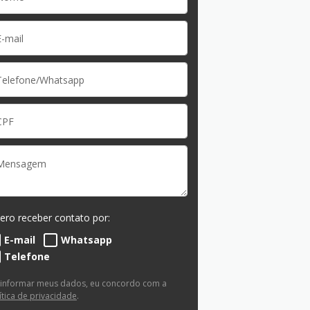
ero receber contato por:
E-mail
Whatsapp
Telefone
 informar meus dados, eu concordo com a
ítica de privacidade
.