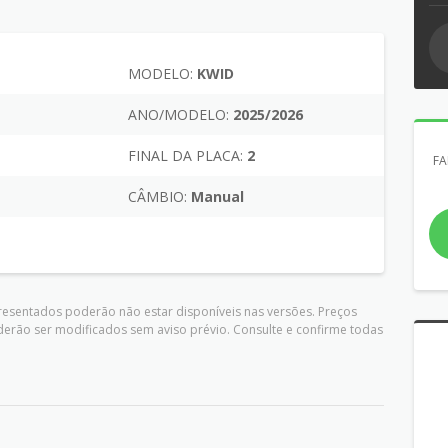
MODELO:
KWID
L
ANO/MODELO:
2025/2026
FINAL DA PLACA:
2
FA
CÂMBIO:
Manual
presentados poderão não estar disponíveis nas versões. Preços
derão ser modificados sem aviso prévio. Consulte e confirme todas