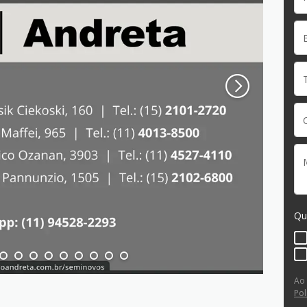
Qu
Ao
Pol