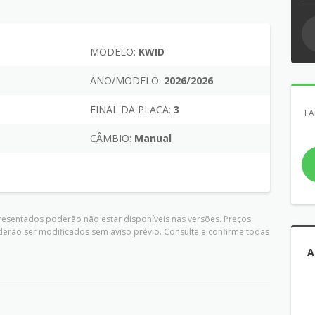
MODELO:
KWID
L
ANO/MODELO:
2026/2026
FINAL DA PLACA:
3
FA
CÂMBIO:
Manual
presentados poderão não estar disponíveis nas versões. Preços
derão ser modificados sem aviso prévio. Consulte e confirme todas
A