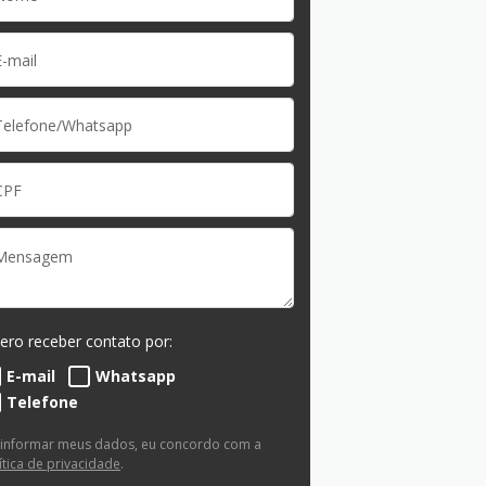
ero receber contato por:
E-mail
Whatsapp
Telefone
 informar meus dados, eu concordo com a
ítica de privacidade
.