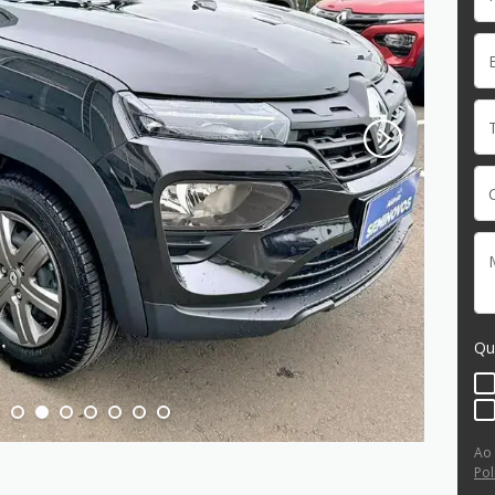
Qu
Ao
Pol