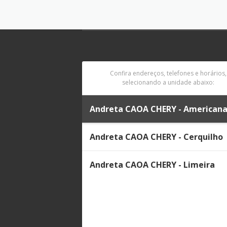
Confira endereços, telefones e horários,
selecionando a unidade abaixo:
Andreta CAOA CHERY - American
Andreta CAOA CHERY - Cerquilho
Andreta CAOA CHERY - Limeira