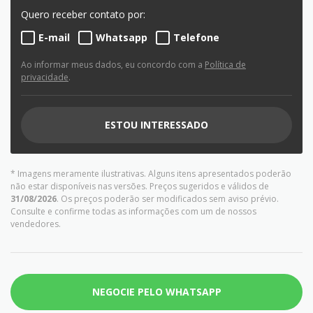
Quero receber contato por:
E-mail
Whatsapp
Telefone
Ao informar meus dados, eu concordo com a
Política de
privacidade
.
ESTOU INTERESSADO
* Imagens meramente ilustrativas. Alguns itens apresentados poderão
não estar disponíveis nas versões. Preços sugeridos e válidos de
31/08/2026
. Os preços poderão ser modificados sem aviso prévio.
Consulte e confirme todas as informações com um de nossos
vendedores.
NEGOCIE PELO WHATSAPP