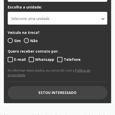
Escolha a unidade:
Selecione uma unidade
Veículo na troca?
Sim
Não
Quero receber contato por:
E-mail
Whatsapp
Telefone
Ao informar meus dados, eu concordo com a
Política de
privacidade
.
ESTOU INTERESSADO