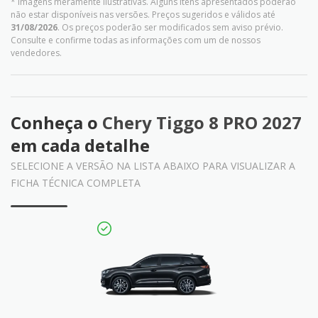
* Imagens meramente ilustrativas. Alguns itens apresentados poderão
não estar disponíveis nas versões. Preços sugeridos e válidos até
31/08/2026
. Os preços poderão ser modificados sem aviso prévio.
Consulte e confirme todas as informações com um de nossos
vendedores.
Conheça o
Chery Tiggo 8 PRO 2027
em cada detalhe
SELECIONE A VERSÃO NA LISTA ABAIXO PARA VISUALIZAR A
FICHA TÉCNICA COMPLETA