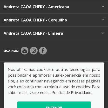
Andreta CAOA CHERY - Americana
Andreta CAOA CHERY - Cerquilho
Andreta CAOA CHERY - Limeira
SIGA-NOS:
Endereço Matriz:
Alameda Luiz Dondelli, 550 - Limeira
Nós utilizamos cookies e outras tecnologias para
- São Paulo-SP
possibilitar e aprimorar sua experiência em nosso
site, e ao continuar navegando em nossas páginas
você concorda com a coleta e uso de cookies. Para
saber mais, visite nossa
Política de Privacidade
.
© Copyright 2026
AutoForce - Todos os direitos reservados.
ENTENDI!